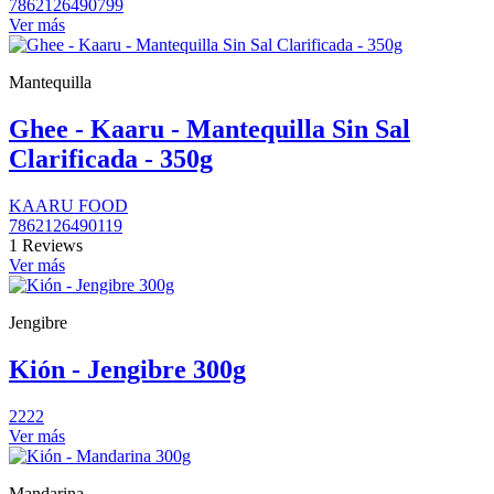
7862126490799
Ver más
Mantequilla
Ghee - Kaaru - Mantequilla Sin Sal
Clarificada - 350g
KAARU FOOD
7862126490119
1 Reviews
Ver más
Jengibre
Kión - Jengibre 300g
2222
Ver más
Mandarina