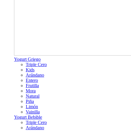
Yogurt Griego
Triple Cero
Kids
Arándano
Entero
Frutilla
Mora
Natural
Piña
Limón
Vainilla
Yogurt Bebible
Triple Cero
Arándano