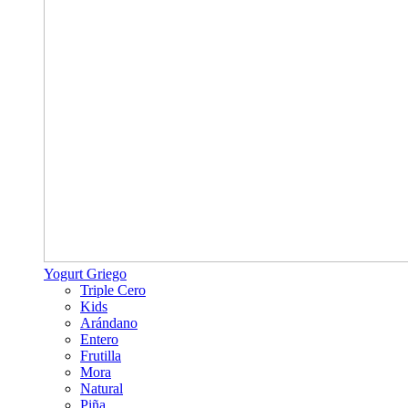
Yogurt Griego
Triple Cero
Kids
Arándano
Entero
Frutilla
Mora
Natural
Piña