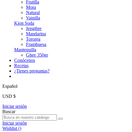
Frutilla
Mora
Natural
Vainilla
Kion Soda
Jengibre
Mandarina
Toronja
Frambuesa
Mantequilla
Ghee 350gr
Conócenos
Recetas
¿Tienes preguntas?
Español
USD $
Iniciar sesión
Buscar
Iniciar sesión
Wishlist (
)