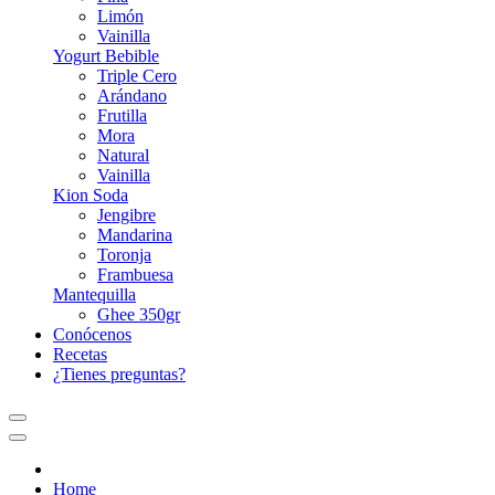
Limón
Vainilla
Yogurt Bebible
Triple Cero
Arándano
Frutilla
Mora
Natural
Vainilla
Kion Soda
Jengibre
Mandarina
Toronja
Frambuesa
Mantequilla
Ghee 350gr
Conócenos
Recetas
¿Tienes preguntas?
Home