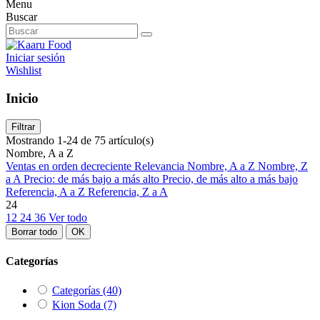
Menu
Buscar
Iniciar sesión
Wishlist
Inicio
Filtrar
Mostrando 1-24 de 75 artículo(s)
Nombre, A a Z
Ventas en orden decreciente
Relevancia
Nombre, A a Z
Nombre, Z
a A
Precio: de más bajo a más alto
Precio, de más alto a más bajo
Referencia, A a Z
Referencia, Z a A
24
12
24
36
Ver todo
Borrar todo
OK
Categorías
Categorías
(40)
Kion Soda
(7)